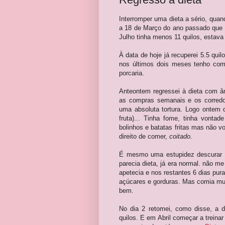
Interromper uma dieta a sério, quan
a 18 de Março do ano passado que c
Julho tinha menos 11 quilos, estava
À data de hoje já recuperei 5.5 qui
nos últimos dois meses tenho comi
porcaria.
Anteontem regressei à dieta com â
as compras semanais e os corredor
uma absoluta tortura. Logo ontem 
fruta)... Tinha fome, tinha vonta
bolinhos e batatas fritas mas não v
direito de comer,
coitado
.
É mesmo uma estupidez descurar u
parecia dieta, já era normal. não 
apetecia e nos restantes 6 dias pur
açúcares e gorduras. Mas comia mui
bem.
No dia 2 retomei, como disse, a d
quilos. E em Abril começar a treina