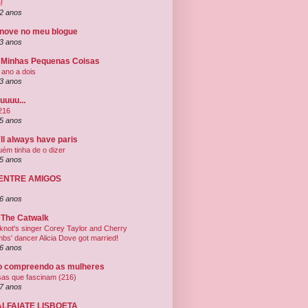
!
2 anos
 nove no meu blogue
3 anos
 Minhas Pequenas Coisas
ano a dois
3 anos
uuuu...
216
5 anos
ll always have paris
uém tinha de o dizer
5 anos
 ENTRE AMIGOS
6 anos
 The Catwalk
pknot's singer Corey Taylor and Cherry
bs' dancer Alicia Dove got married!
6 anos
o compreendo as mulheres
sas que fascinam (216)
7 anos
ALFAIATE LISBOETA