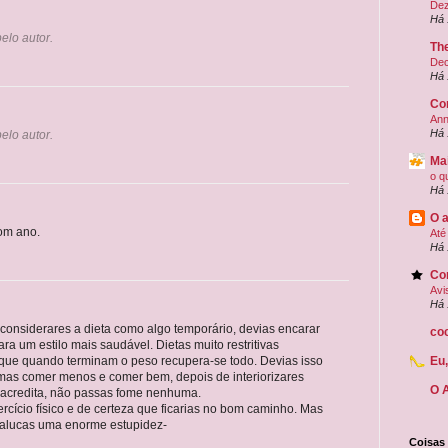
Dez
Há 
elo autor.
Th
Dec
Há 
Co
Ann
Há 
elo autor.
Ma
o q
Há 
O 
bom ano.
Até
Há 
Con
Avi
Há 
onsiderares a dieta como algo temporário, devias encarar
coc
 um estilo mais saudável. Dietas muito restritivas
que quando terminam o peso recupera-se todo. Devias isso
Eu
 mas comer menos e comer bem, depois de interiorizares
O 
E acredita, não passas fome nenhuma.
cício físico e de certeza que ficarias no bom caminho. Mas
malucas uma enorme estupidez-
Coisas