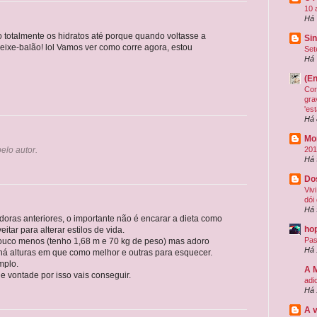
10 
Há 
o totalmente os hidratos até porque quando voltasse a
Sin
 peixe-balão! lol Vamos ver como corre agora, estou
Set
Há 
(E
Cor
gra
'es
Há 
Mo
elo autor.
201
Há 
Do
Viv
dói
Há 
ras anteriores, o importante não é encarar a dieta como
hop
tar para alterar estilos de vida.
Pas
ouco menos (tenho 1,68 m e 70 kg de peso) mas adoro
Há 
há alturas em que como melhor e outras para esquecer.
mplo.
A 
de vontade por isso vais conseguir.
adi
Há 
A 