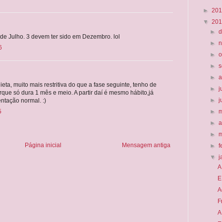
►
20
▼
20
►
e Julho. 3 devem ter sido em Dezembro. lol
►
6
►
o
►
►
dieta, muito mais restritiva do que a fase seguinte, tenho de
►
j
ue só dura 1 mês e meio. A partir daí é mesmo hábito,já
►
ntação normal. :)
5
►
►
a
►
Página inicial
Mensagem antiga
►
f
▼
j
A
E
A
F
A