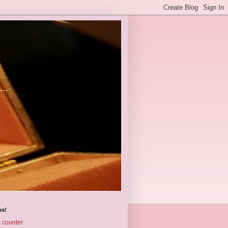
..
s!