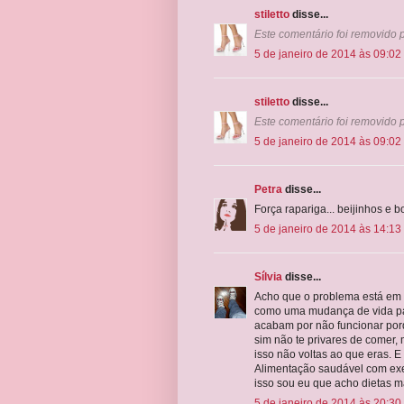
stiletto
disse...
Este comentário foi removido p
5 de janeiro de 2014 às 09:02
stiletto
disse...
Este comentário foi removido p
5 de janeiro de 2014 às 09:02
Petra
disse...
Força rapariga... beijinhos e 
5 de janeiro de 2014 às 14:13
Sílvia
disse...
Acho que o problema está em c
como uma mudança de vida para
acabam por não funcionar por
sim não te privares de comer,
isso não voltas ao que eras. 
Alimentação saudável com exer
isso sou eu que acho dietas 
5 de janeiro de 2014 às 20:30