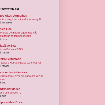
e recomenda-se:
ltos Altos Vermelhos
uote a day, keeps the doctor away ✍🏻
5 semanas
nica Lice
enciais de maquilhagem que não
em faltar no teu nécessaire
7 meses
Maçã de Eva
ta ao Pai Natal 2025
8 meses
feiro Perfumado
Santo e Humano Natal para tod@s!
8 meses
economia cá de casa
coisas para Fazer em casa em vez de
prar
1 ano
adripolaridades
eço boa pessoa ...
1 ano
Pipoca Mais Doce