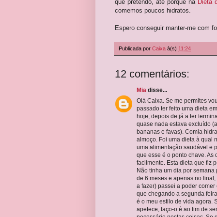
que pretendo, até porque na
Dieta 
comemos poucos hidratos.
Espero conseguir manter-me com for
Publicada por
Caixa
à(s)
11:24
12 comentários:
Mia
disse...
Olá Caixa. Se me permites vo
passado ter feito uma dieta e
hoje, depois de já a ter termi
quase nada estava excluído (a
bananas e favas). Comia hidr
almoço. Foi uma dieta à qual 
uma alimentação saudável e p
que esse é o ponto chave. As
facilmente. Esta dieta que fi
Não tinha um dia por semana 
de 6 meses e apenas no final
a fazer) passei a poder come
que chegando a segunda feira
é o meu estilo de vida agora
apetece, faço-o é ao fim de s
necessário nestas coisas. Se q