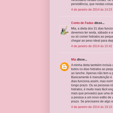
persistência, que nestas coisa
4 de janeiro de 2014 às 14:23
Conto de Fadas
disse...
Mia, a dieta dos 31 dias func
devemos ter sexta, sábado e e
ou só comer hidratos ao pequ
chegar ao peso ideal para dep
4 de janeiro de 2014 às 15:42
Mia
disse...
A minha dieta também incluía 
todos os dias hidratos ao pe
ao lanche. Apenas não tem a p
Basicamente é manutenção é a
dias funciona assim, mas norm
longo prazo. Ou as pessoas n
hidratos, é muito mais fácil e
mais que provado) que uma di
a pessoa a um novo estilo de 
prazo. Se precisares de algo e
4 de janeiro de 2014 às 19:10