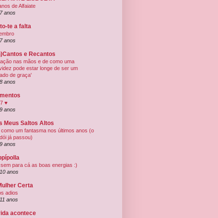
anos de Alfaiate
7 anos
to-te a falta
embro
7 anos
n)Cantos e Recantos
ação nas mãos e de como uma
videz pode estar longe de ser um
tado de graça'
8 anos
mentos
7 ♥
9 anos
s Meus Saltos Altos
i como um fantasma nos últimos anos (o
 dói já passou)
9 anos
pípolla
sem para cá as boas energias :)
10 anos
Mulher Certa
os adios
11 anos
vida acontece