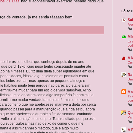
dos 31 Dias
não é aconselhável exercício pesado dado que
Lê-se 
ça de vontade, já me sentia tãaaaao bem!
Sa
A q
Há 
Mó
Ess
pod
Há 
A 
u-te dar os conselhos que conheço depois de no ano
Car
m que perdi 13kg, cujo peso tenho conseguido manter até
Há 
nado há 4 meses. Eu fiz uma dieta super equilibrada em que
Ra
penas doces, fritos e alguns elementos pontuais como
Um 
atos todos os dias, mas apenas ao pequeno almoço e
Há 
me habituei muito bem porque não parecia dieta, era sim
ermitiu-me mudar para um estilo de vida saudável. Acho
A 
 dietas que se encaram como algo temporário falham muito
12 
z permitiu-me mudar verdadeiramente a forma como como.
com
para comer o que me apetecesse, mantive a dieta por cerca
Há 
, quando passei para a manutenção (que ainda estou agora
Qu
r o que me apetecesse durante o fim de semana, contando
Par
 volto à alimentação de sempre. Tem resultado porque este
Há 
. Sou super gulosa mas não deixo de comer o que me
emana e assim ganhei o método, que é algo muito
A 
uiseres que te envie a dieta e só dizeres. Boa sorte e muita