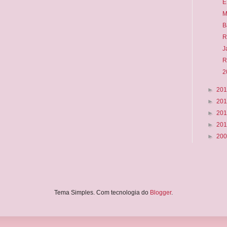
E
M
B
R
J
R
2
►
20
►
20
►
20
►
20
►
20
Tema Simples. Com tecnologia do
Blogger
.