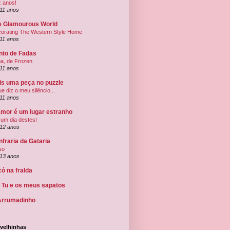
 anos!
11 anos
e Glamourous World
orating The Western Style Home
11 anos
nto de Fadas
a, de Frozen
11 anos
is uma peça no puzzle
ue diz o meu silêncio...
11 anos
amor é um lugar estranho
 um dia destes!
12 anos
fraria da Gataria
so
13 anos
ó na fralda
, Tu e os meus sapatos
Arrumadinho
 velhinhas