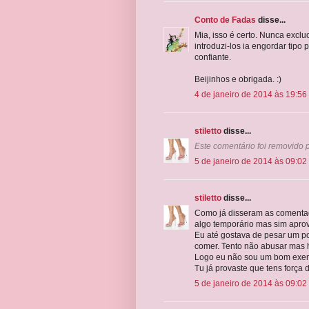
Conto de Fadas
disse...
Mia, isso é certo. Nunca exclu
introduzi-los ia engordar tipo
confiante.
Beijinhos e obrigada. :)
4 de janeiro de 2014 às 19:56
stiletto
disse...
Este comentário foi removido p
5 de janeiro de 2014 às 09:02
stiletto
disse...
Como já disseram as comentado
algo temporário mas sim aprovei
Eu até gostava de pesar um p
comer. Tento não abusar mas 
Logo eu não sou um bom exe
Tu já provaste que tens força 
5 de janeiro de 2014 às 09:02