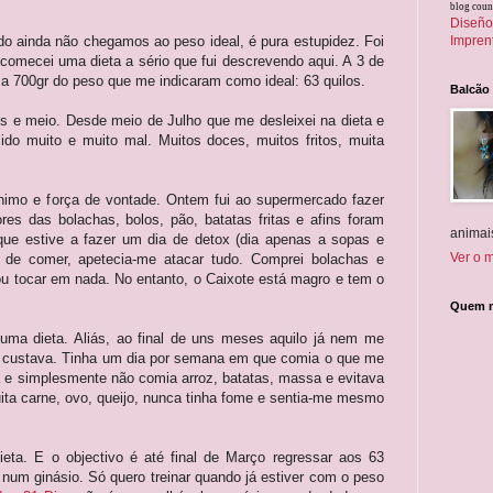
blog coun
Diseñ
do ainda não chegamos ao peso ideal, é pura estupidez. Foi
Imprent
omecei uma dieta a sério que fui descrevendo aqui. A 3 de
 a 700gr do peso que me indicaram como ideal: 63 quilos.
Balcão
los e meio. Desde meio de Julho que me desleixei na dieta e
do muito e muito mal. Muitos doces, muitos fritos, muita
nimo e força de vontade. Ontem fui ao supermercado fazer
es das bolachas, bolos, pão, batatas fritas e afins foram
animais
que estive a fazer um dia de detox (dia apenas a sopas e
Ver o m
de de comer, apetecia-me atacar tudo. Comprei bolachas e
ou tocar em nada. No entanto, o Caixote está magro e tem o
Quem m
ma dieta. Aliás, ao final de uns meses aquilo já nem me
me custava. Tinha um dia por semana em que comia o que me
a e simplesmente não comia arroz, batatas, massa e evitava
ta carne, ovo, queijo, nunca tinha fome e sentia-me mesmo
ieta. E o objectivo é até final de Março regressar aos 63
r num ginásio. Só quero treinar quando já estiver com o peso