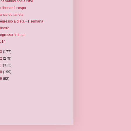
 cá vamos nós a isto!
elhor anti-caspa
anco de janela
egresso à dieta - 1 semana
aneiro
egresso à dieta
014
13
(177)
12
(279)
11
(312)
10
(199)
09
(92)