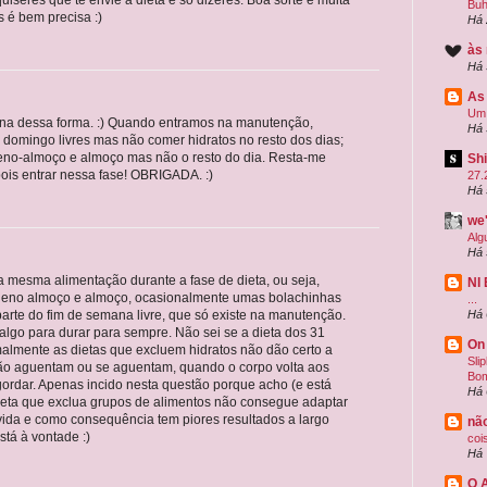
Buh
s é bem precisa :)
Há 
às
Há 
As
Um 
iona dessa forma. :) Quando entramos na manutenção,
Há 
 domingo livres mas não comer hidratos no resto dos dias;
eno-almoço e almoço mas não o resto do dia. Resta-me
Shi
ois entrar nessa fase! OBRIGADA. :)
27.
Há 
we'
Alg
Há 
a mesma alimentação durante a fase de dieta, ou seja,
NI
queno almoço e almoço, ocasionalmente umas bolachinhas
...
arte do fim de semana livre, que só existe na manutenção.
Há 
lgo para durar para sempre. Não sei se a dieta dos 31
On
almente as dietas que excluem hidratos não dão certo a
Sli
ão aguentam ou se aguentam, quando o corpo volta aos
Bom
ngordar. Apenas incido nesta questão porque acho (e está
Há 
eta que exclua grupos de alimentos não consegue adaptar
vida e como consequência tem piores resultados a largo
nã
stá à vontade :)
coi
Há 
O 