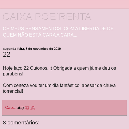
CAIXA POEIRENTA
OS MEUS PENSAMENTOS, COM A LIBERDADE DE
QUEM NÃO ESTÁ CARA A CARA...
segunda-feira, 8 de novembro de 2010
22
Hoje faço 22 Outonos. :) Obrigada a quem já me deu os
parabéns!
Com certeza vou ter um dia fantástico, apesar da chuva
torrencial!
Caixa
à(s)
11:31
8 comentários: